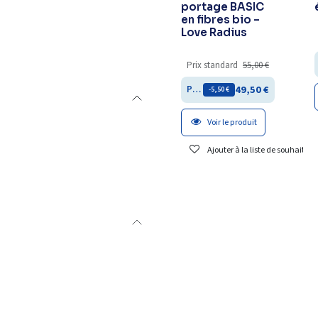
portage BASIC
en fibres bio –
Love Radius
Prix standard
55,00
€
49,50
€
Prix membre
- 5,50
€
Voir le produit
Ajouter à la liste de souhaits