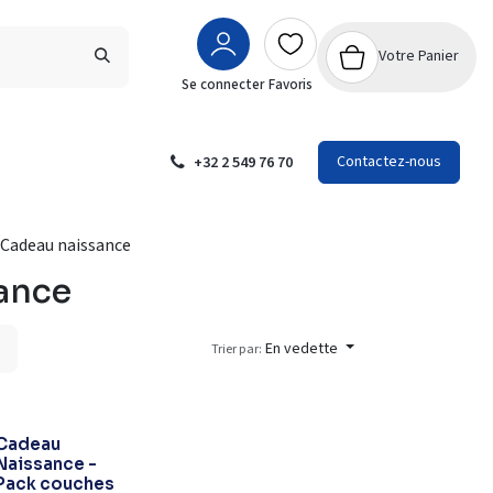
Votre Panier
Se connecter
Favoris
Contactez-nous
+32 2 549 76 70
Cadeau naissance
ance
En vedette
Trier par:
Cadeau
Naissance -
Pack couches