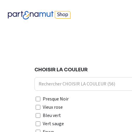
Se rendre au contenu
Nos produits
Best-sellers
Devenir parents
Protec
CHOISIR LA COULEUR
Presque Noir
Vieux rose
Bleu vert
Vert sauge