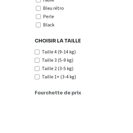
Fauve
Bleu rétro
Perle
Black
White
CHOISIR LA TAILLE
Blue
Red
Taille 4 (9-14 kg)
Orange
Taille 3 (5-9 kg)
Khaki
Taille 2 (3-5 kg)
Fuchsia
Taille 1+ (3-4 kg)
Yellow
Grey
Fourchette de prix
Flowers
Zebra
Raccoon
Bumble Bee