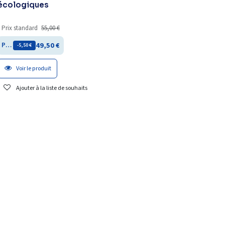
écologiques
Prix standard
55,00
€
49,50
€
Prix membre
- 5,50
€
Voir le produit
Ajouter à la liste de souhaits