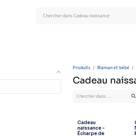
tion UV
Semaine de l'allaitement
-25% supplémentaires
Produits
Maman et bébé
Cadeau naiss
Cadeau
naissance -
Écharpe de