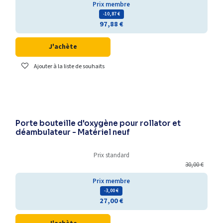
Prix membre
- 10,87
€
97,88
€
J'achète
Ajouter à la liste de souhaits
Déstockage
Porte bouteille d'oxygène pour rollator et
déambulateur - Matériel neuf
Prix standard
30,00
€
Prix membre
- 3,00
€
27,00
€