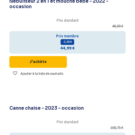
Nébuliseur 2 en 1 et mouche bébé - 2022 -
occasion
Prix standard
49,99
€
Prix membre
- 5,00
€
44,99
€
J'achète
Ajouter à la liste de souhaits
Déstockage
Canne chaise - 2023 - occasion
Prix standard
108,75
€