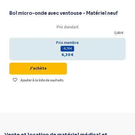
Déstockage
Bol micro-onde avec ventouse - Matériel neuf
Prix standard
7,00
€
Prix membre
- 0,70
€
6,30
€
J'achète
Ajouter à la liste de souhaits
Vente et location de matériel médical et