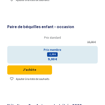
Ajouter à la liste de souhaits
Déstockage
Paire de béquilles enfant - occasion
Prix standard
10,00
€
Prix membre
- 1,00
€
9,00
€
J'achète
Ajouter à la liste de souhaits
Déstockage