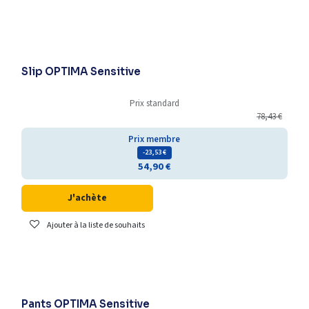
- 10% sur le prix affiché
Slip OPTIMA Sensitive
Prix standard
78,43
€
Prix membre
- 23,53
€
54,90
€
J'achète
Ajouter à la liste de souhaits
- 10% sur le prix affiché
Pants OPTIMA Sensitive