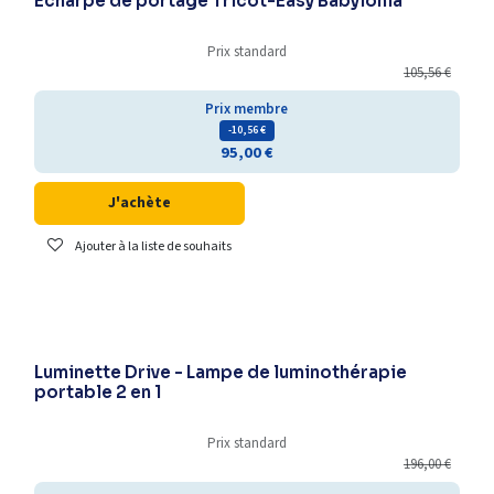
Écharpe de portage Tricot-Easy Babylonia
Prix standard
105,56
€
Prix membre
- 10,56
€
95,00
€
J'achète
Ajouter à la liste de souhaits
Luminette Drive - Lampe de luminothérapie
portable 2 en 1
Prix standard
196,00
€