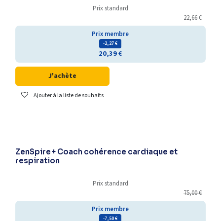
Prix standard
22,66
€
Prix membre
- 2,27
€
20,39
€
J'achète
Ajouter à la liste de souhaits
ZenSpire + Coach cohérence cardiaque et
respiration
Prix standard
75,00
€
Prix membre
- 7,50
€