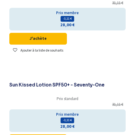
31,11
€
Prix membre
- 3,11
€
28,00
€
J'achète
Ajouter à la liste de souhaits
-25% supplémentaires
Sun Kissed Lotion SPF50+ - Seventy-One
Prix standard
31,11
€
Prix membre
- 3,11
€
28,00
€