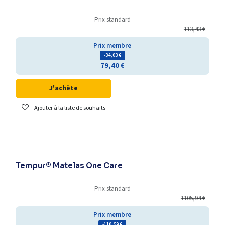
Prix standard
113,43
€
Prix membre
- 34,03
€
79,40
€
J'achète
Ajouter à la liste de souhaits
En promotion
Tempur® Matelas One Care
Prix standard
1105,94
€
Prix membre
- 110,59
€