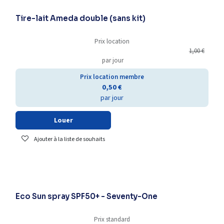
Tire-lait Ameda double (sans kit)
Prix location
1,00
€
par jour
Prix location membre
0,50
€
par jour
Louer
Ajouter à la liste de souhaits
-25% supplémentaires
Eco Sun spray SPF50+ - Seventy-One
Prix standard