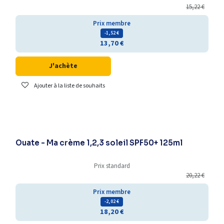
15,22
€
Prix membre
- 1,52
€
13,70
€
J'achète
Ajouter à la liste de souhaits
-25% supplémentaires
Ouate - Ma crème 1,2,3 soleil SPF50+ 125ml
Prix standard
20,22
€
Prix membre
- 2,02
€
18,20
€