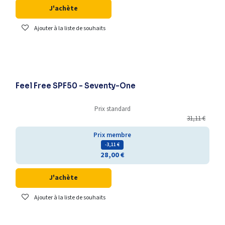
J'achète
Ajouter à la liste de souhaits
-25% supplémentaires
Feel Free SPF50 - Seventy-One
Prix standard
31,11
€
Prix membre
- 3,11
€
28,00
€
J'achète
Ajouter à la liste de souhaits