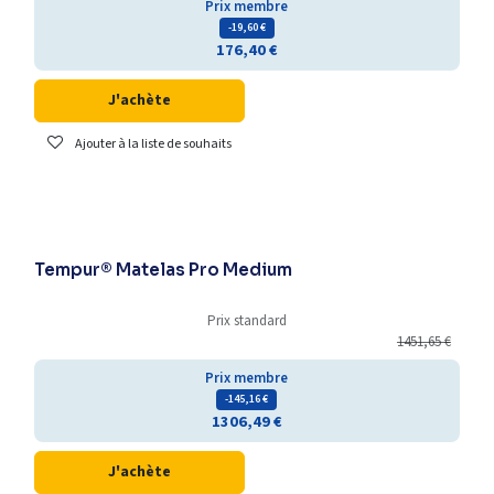
Prix membre
- 19,60
€
176,40
€
J'achète
Ajouter à la liste de souhaits
En promotion
Tempur® Matelas Pro Medium
Prix standard
1451,65
€
Prix membre
- 145,16
€
1306,49
€
J'achète