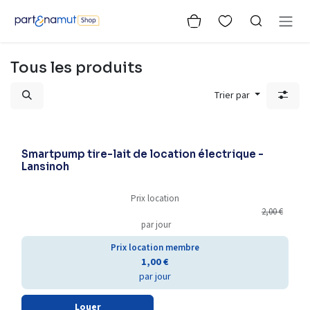
Se rendre au contenu
Tous les produits
Trier par
Best-seller
Smartpump tire-lait de location électrique -
Lansinoh
Prix location
2,00
€
par jour
Prix location membre
1,00
€
par jour
Louer