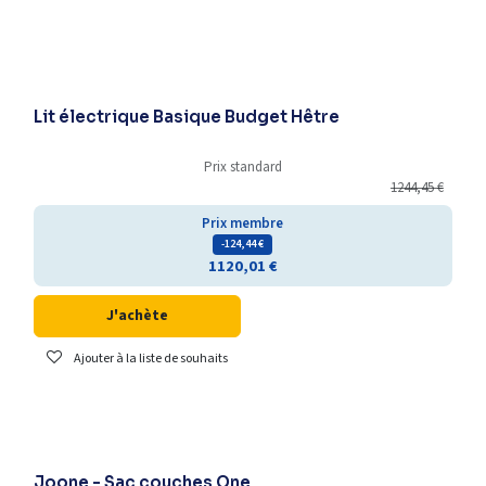
Lit électrique Basique Budget Hêtre
Prix standard
1244,45
€
Prix membre
- 124,44
€
1120,01
€
J'achète
Ajouter à la liste de souhaits
Nouveauté
Joone - Sac couches One