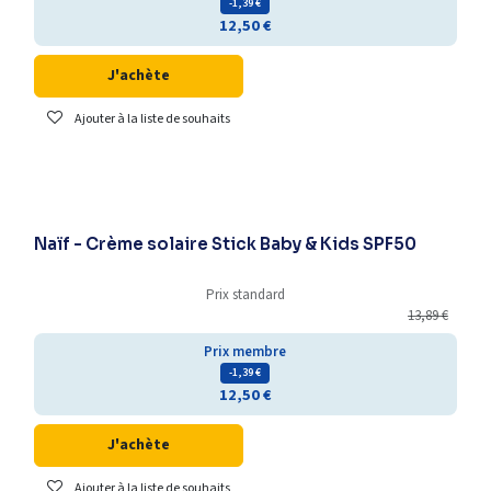
- 1,39
€
12,50
€
J'achète
Ajouter à la liste de souhaits
-25% supplémentaires
Naïf - Crème solaire Stick Baby & Kids SPF50
Prix standard
13,89
€
Prix membre
- 1,39
€
12,50
€
J'achète
Ajouter à la liste de souhaits