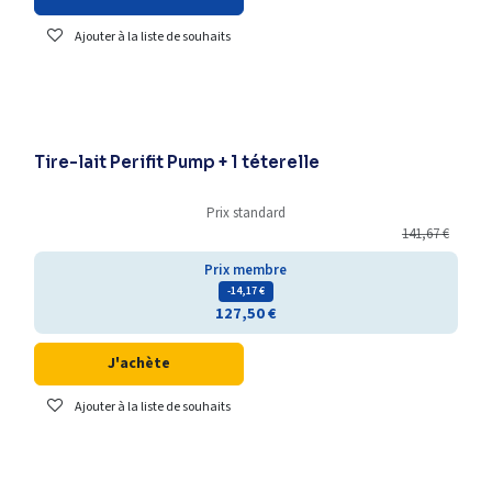
Ajouter à la liste de souhaits
Tire-lait Perifit Pump + 1 téterelle
Prix standard
141,67
€
Prix membre
- 14,17
€
127,50
€
J'achète
Ajouter à la liste de souhaits