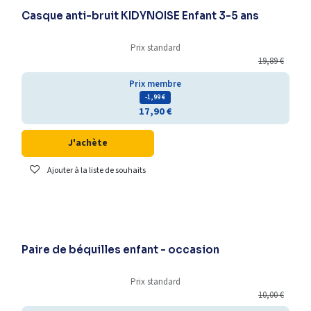
Casque anti-bruit KIDYNOISE Enfant 3-5 ans
Prix standard
19,89
€
Prix membre
- 1,99
€
17,90
€
J'achète
Ajouter à la liste de souhaits
Déstockage
Paire de béquilles enfant - occasion
Prix standard
10,00
€