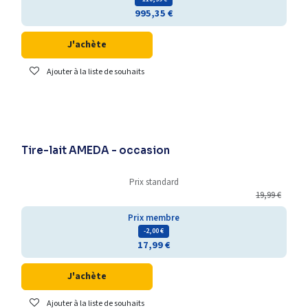
995,35
€
J'achète
Ajouter à la liste de souhaits
Déstockage
Tire-lait AMEDA - occasion
Prix standard
19,99
€
Prix membre
- 2,00
€
17,99
€
J'achète
Ajouter à la liste de souhaits