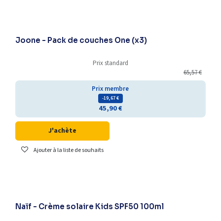
Nouveauté
Joone - Pack de couches One (x3)
Prix standard
65,57
€
Prix membre
- 19,67
€
45,90
€
J'achète
Ajouter à la liste de souhaits
-25% supplémentaires
Naïf - Crème solaire Kids SPF50 100ml