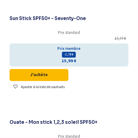
-25% supplémentaires
Sun Stick SPF50+ - Seventy-One
Prix standard
17,77
€
Prix membre
- 1,78
€
15,99
€
J'achète
Ajouter à la liste de souhaits
-25% supplémentaires
Ouate - Mon stick 1,2,3 soleil SPF50+
Prix standard