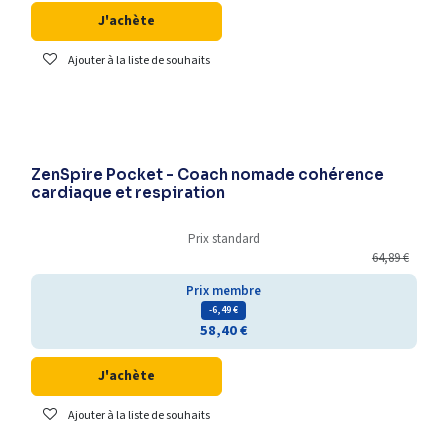
J'achète
Ajouter à la liste de souhaits
ZenSpire Pocket - Coach nomade cohérence
cardiaque et respiration
Prix standard
64,89
€
Prix membre
- 6,49
€
58,40
€
J'achète
Ajouter à la liste de souhaits