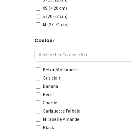
S (19-22 cm)
XS (< 20 cm)
S (20-27 cm)
M (27-31 cm)
L (31-34 cm)
Couleur
XL (34-40 cm)
T1 (2-4kg)
T2 (3-5kg)
T3 (4-8kg)
Béton/Anthracite
T4 (7-14kg)
Gris clair
T5 (10-18kg)
Banana
T6 (16-30kg)
Recif
80 x 200 x 21 cm
Charlie
90 x 200 x 21 cm
Gariguette Falbala
140 x 200 x 21 cm
Mirabelle Amande
160 x 200 x 21 cm
Black