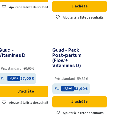
J'achète
Ajouter à la liste de souhaits
Ajouter à la liste de souhaits
Rupture de stock
Guud -
Guud - Pack
Vitamines D
Post-partum
(Flow +
Vitamines D)
Prix standard
30,00
€
27,00
€
Prix membre
- 3,00
€
Prix standard
59,89
€
53,90
€
Prix membre
- 5,99
€
J'achète
J'achète
Ajouter à la liste de souhaits
Ajouter à la liste de souhaits