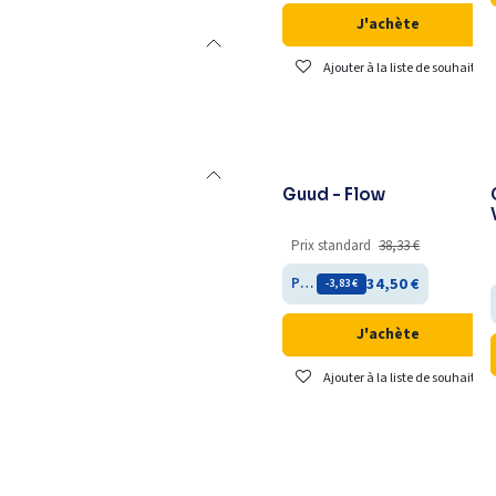
J'achète
Ajouter à la liste de souhaits
Guud - Flow
Prix standard
38,33
€
34,50
€
Prix membre
- 3,83
€
J'achète
Ajouter à la liste de souhaits