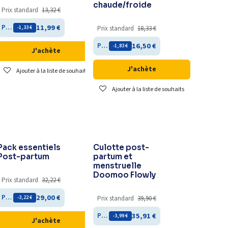
chaude/froide
Prix standard
13,32
€
11,99
€
Prix membre
- 1,33
€
Prix standard
18,33
€
16,50
€
Prix membre
- 1,83
€
J'achète
J'achète
Ajouter à la liste de souhaits
Ajouter à la liste de souhaits
Best-seller
Pack essentiels
Culotte post-
Post-partum
partum et
menstruelle
Doomoo Flowly
Prix standard
32,22
€
29,00
€
Prix membre
- 3,22
€
Prix standard
39,90
€
35,91
€
Prix membre
- 3,99
€
J'achète