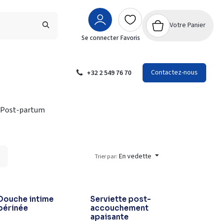
Votre Panier
Se connecter
Favoris
Contactez-nous
+32 2 549 76 70
Post-partum
En vedette
Trier par:
Douche intime
Serviette post-
périnée
accouchement
apaisante