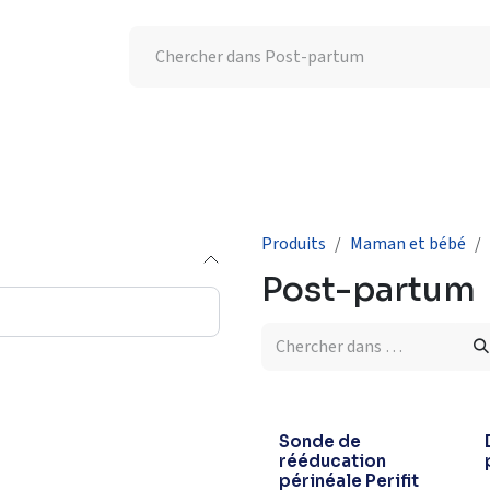
tion UV
Semaine de l'allaitement
-25% supplémentaires
Produits
Maman et bébé
Post-partum
Sonde de
rééducation
périnéale Perifit