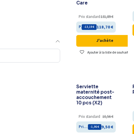
Care
Prix standard
131,89
€
118,70
€
Prix membre
- 13,19
€
J'achète
Ajouter à la liste de souhaits
Serviette
maternité post-
accouchement
10 pcs (X2)
Prix standard
10,56
€
9,50
€
Prix membre
- 1,06
€