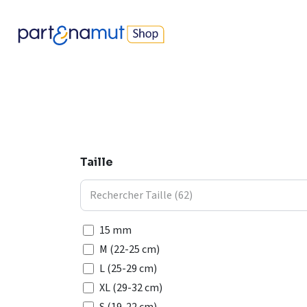
Se rendre au contenu
Nos produits
Best-sellers
Devenir parents
Protec
Taille
15 mm
M (22-25 cm)
L (25-29 cm)
XL (29-32 cm)