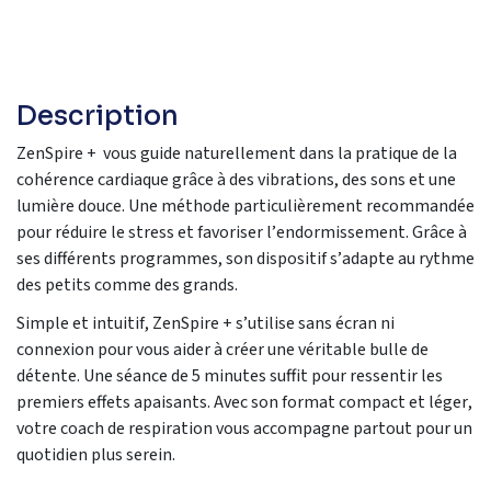
Description
ZenSpire
+
vous
guide naturellement
dans la pratique de la
cohérence cardiaque
g
râce à des vibrations
, des sons
et une
lumière douce
.
Une méthode
particulièrement recommandé
e
pour réduire le stress
et
favoriser l’endormissement.
Grâce à
ses différents programmes,
son dispositif
s’adapte au rythme
des petits comme des grands.
Simple et intuitif,
ZenSpire
+
s’utilise sans écran ni
connexion pour vous aider à créer une véritable bulle de
détente.
Une séance de 5 minutes suffit pour ressentir
l
es
premiers effets apaisants
.
Avec
son format
compact
et léger
,
votre coach
de respiration
vous accompagne
partout pour un
quotidien
plus serein.