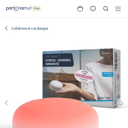
Se rendre au contenu
Cohérence cardiaque