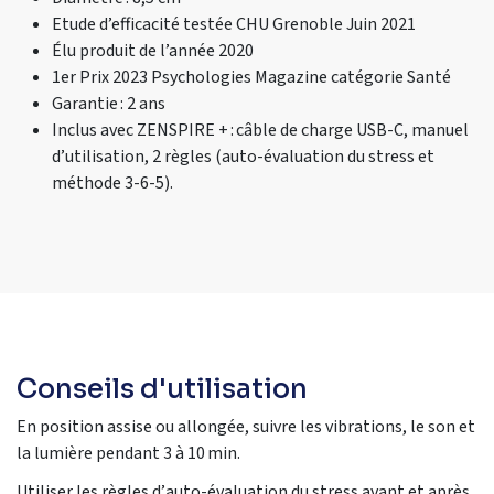
Etude d’efficacité testée CHU Grenoble Juin 2021
Élu produit de l’année 2020
1er Prix 2023 Psychologies Magazine catégorie Santé
Garantie : 2 ans
Inclus avec ZENSPIRE + : câble de charge USB-C, manuel
d’utilisation, 2 règles (auto-évaluation du stress et
méthode 3-6-5).
Conseils d'utilisation
E
n position assise ou allongé
e
, s
uivre
le
s
vibrations
,
le son et
la lumière
pendant 3 à 10
m
i
n.
Utiliser les règles
d’auto-évaluation du stress
avant et après