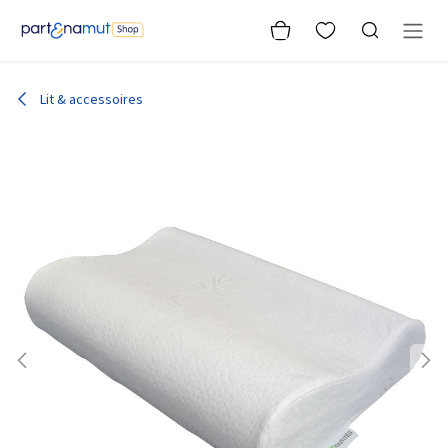
Se rendre au contenu
Lit & accessoires