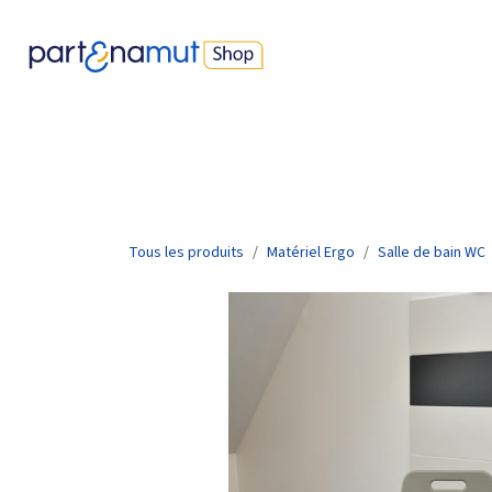
Se rendre au contenu
Nos produits
Best-sellers
Devenir parents
Protec
Tous les produits
Matériel Ergo
Salle de bain WC