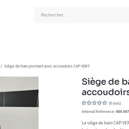
tion UV
Semaine de l'allaitement
-25% supplémentaires
Siège de bain pivotant avec accoudoirs CAP VERT
Siège de b
accoudoir
(0 avis)
Internal Reference:
989.007
Le siège de bain CAP VER