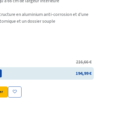
u'a 66 cm de largeur intérieure
structure en aluminium anti-corrosion et d'une
tomique et un dossier souple
216,66
€
194,99
€
er