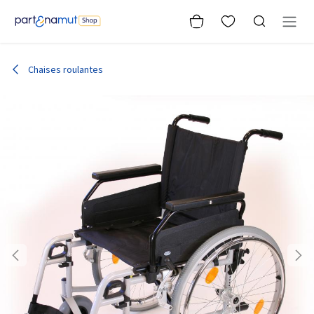
Se rendre au contenu
Chaises roulantes