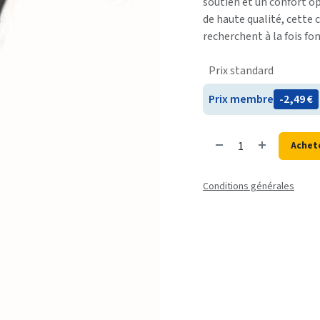
soutien et un confort o
de haute qualité, cette 
recherchent à la fois fon
Prix standard
Prix membre
- 2,49
€
Achet
Conditions générales