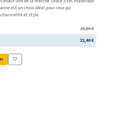
ptimaux lors de la marche. Grâce à ses matériaux
canne est un choix idéal pour ceux qui
ctionnalité et style.
24,89
€
22,40
€
er