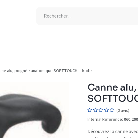
tion UV
Semaine de l'allaitement
-25% supplémentaires
nne alu, poignée anatomique SOFTTOUCH - droite
Canne alu
SOFTTOUCH
(0 avis)
Internal Reference:
060.200
Découvrez la canne avec