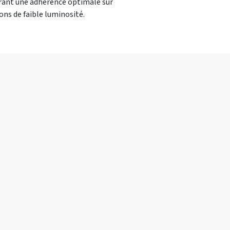
urant une adhérence optimale sur
ions de faible luminosité.