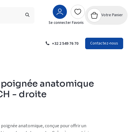
Votre Panier
Se connecter
Favoris
Contactez-nous
+32 2 549 76 70
, poignée anatomique
 - droite
 poignée anatomique, conçue pour offrir un